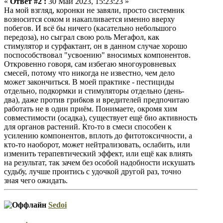
«
Ответ #2 :
30 Май 2023, 15:23:23 »
На мой взгляд, коронки не завяли, просто системник
возносится соком и накапливается именно вверху
побегов. И всё бы ничего (касательно небольшого
передоза), но сыграл свою роль Мегафол, как
стимулятор и сурфактант, он в данном случае хорошо
поспособствовал "усвоению" вносимых компонентов.
Откровенно говоря, сам избегаю многоуровневых
смесей, потому что никогда не известно, чем дело
может закончиться. В моей практике - пестициды
отдельно, подкормки и стимуляторы отдельно (день-
два), даже против грибков и вредителей предпочитаю
работать не в один приём. Понимаете, окромя хим
совместимости (осадка), существует ещё био активность
для органов растений. Кто-то в смеси способен к
усилению компонентов, вплоть до фитотоксичности, а
кто-то наоборот, может нейтрализовать, ослабить, или
изменить терапевтический эффект, или ещё как влиять
на результат, так зачем без особой надобности искушать
судьбу, лучше проитись с удочкой другой раз, точно
зная чего ожидать.
Sedoi