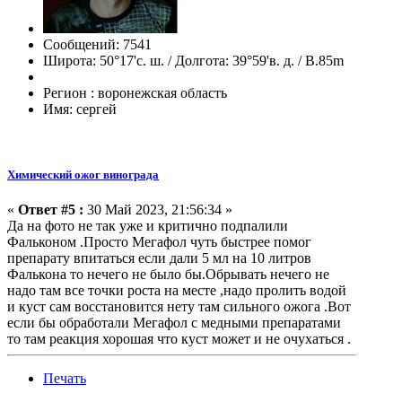
Сообщений: 7541
Широта: 50°17'с. ш. / Долгота: 39°59'в. д. / В.85m
Регион : воронежская область
Имя: сергей
Химический ожог винограда
«
Ответ #5 :
30 Май 2023, 21:56:34 »
Да на фото не так уже и критично подпалили
Фальконом .Просто Мегафол чуть быстрее помог
препарату впитаться если дали 5 мл на 10 литров
Фалькона то нечего не было бы.Обрывать нечего не
надо там все точки роста на месте ,надо пролить водой
и куст сам восстановится нету там сильного ожога .Вот
если бы обработали Мегафол с медными препаратами
то там реакция хорошая что куст может и не очухаться .
Печать