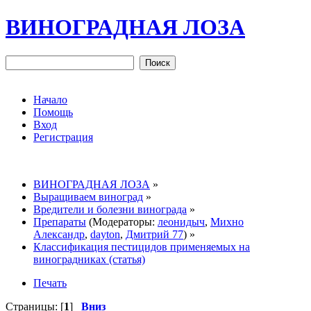
ВИНОГРАДНАЯ ЛОЗА
Начало
Помощь
Вход
Регистрация
ВИНОГРАДНАЯ ЛОЗА
»
Выращиваем виноград
»
Вредители и болезни винограда
»
Препараты
(Модераторы:
леонидыч
,
Михно
Александр
,
dayton
,
Дмитрий 77
) »
Классификация пестицидов применяемых на
виноградниках (статья)
Печать
Страницы: [
1
]
Вниз