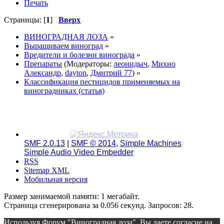
Печать
Страницы: [
1
]
Вверх
ВИНОГРАДНАЯ ЛОЗА
»
Выращиваем виноград
»
Вредители и болезни винограда
»
Препараты
(Модераторы:
леонидыч
,
Михно
Александр
,
dayton
,
Дмитрий 77
) »
Классификация пестицидов применяемых на
виноградниках (статья)
SMF 2.0.13
|
SMF © 2014
,
Simple Machines
Simple Audio Video Embedder
RSS
Sitemap XML
Мобильная версия
Размер занимаемой памяти: 1 мегабайт.
Страница сгенерирована за 0.056 секунд. Запросов: 28.
Используя Форум "Виноградная лоза", Вы даете согласие на