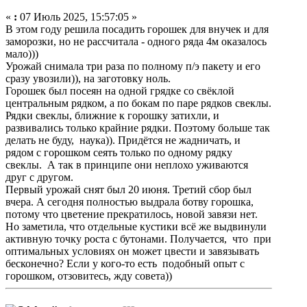
«
:
07 Июль 2025, 15:57:05 »
В этом году решила посадить горошек для внучек и для
заморозки, но не рассчитала - одного ряда 4м оказалось
мало)))
Урожай снимала три раза по полному п/э пакету и его
сразу увозили)), на заготовку ноль.
Горошек был посеян на одной грядке со свёклой
центральным рядком, а по бокам по паре рядков свеклы.
Рядки свеклы, ближние к горошку затихли, и
развивались только крайние рядки. Поэтому больше так
делать не буду, наука)). Придётся не жадничать, и
рядом с горошком сеять только по одному рядку
свеклы. А так в принципе они неплохо уживаются
друг с другом.
Первый урожай снят был 20 июня. Третий сбор был
вчера. А сегодня полностью выдрала ботву горошка,
потому что цветение прекратилось, новой завязи нет.
Но заметила, что отдельные кустики всё же выдвинули
активную точку роста с бутонами. Получается, что при
оптимальных условиях он может цвести и завязывать
бесконечно? Если у кого-то есть подобный опыт с
горошком, отзовитесь, жду совета))