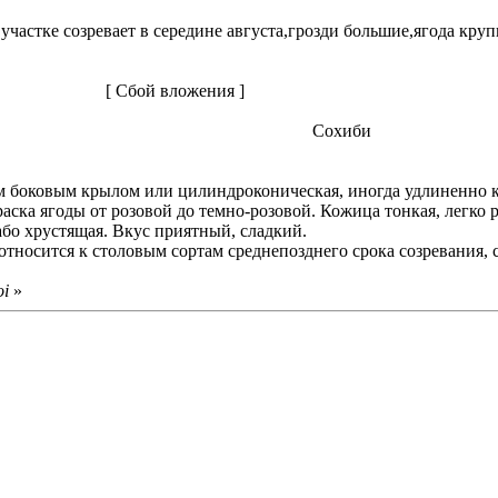
частке созревает в середине августа,грозди большие,ягода круп
[ Сбой вложения ]
Сохиби
м боковым крылом или цилиндроконическая, иногда удлиненно к
аска ягоды от розовой до темно-розовой. Кожица тонкая, легко р
або хрустящая. Вкус приятный, сладкий.
тносится к столовым сортам среднепозднего срока созревания, с
oi
»