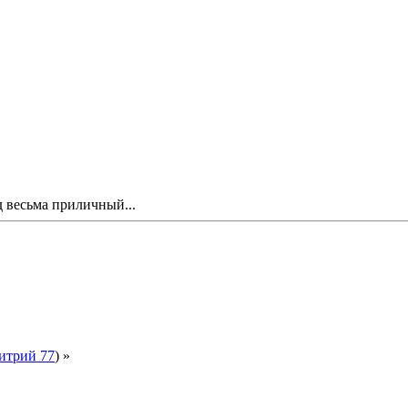
 весьма приличный...
итрий 77
) »