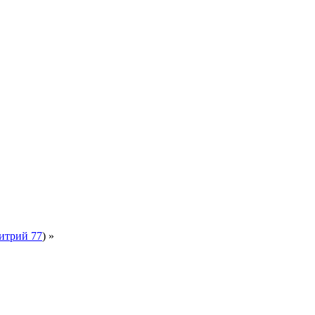
итрий 77
) »