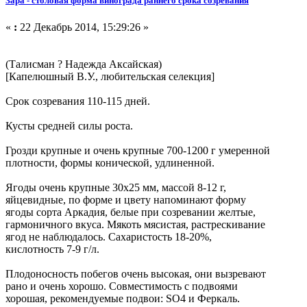
Зара - столовая форма винограда раннего срока созревания
«
:
22 Декабрь 2014, 15:29:26 »
(Талисман ? Надежда Аксайская)
[Капелюшный В.У., любительская селекция]
Срок созревания 110-115 дней.
Кусты средней силы роста.
Грозди крупные и очень крупные 700-1200 г умеренной
плотности, формы конической, удлиненной.
Ягоды очень крупные 30x25 мм, массой 8-12 г,
яйцевидные, по форме и цвету напоминают форму
ягоды сорта Аркадия, белые при созревании желтые,
гармоничного вкуса. Мякоть мясистая, растрескивание
ягод не наблюдалось. Сахаристость 18-20%,
кислотность 7-9 г/л.
Плодоносность побегов очень высокая, они вызревают
рано и очень хорошо. Совместимость с подвоями
хорошая, рекомендуемые подвои: SO4 и Феркаль.