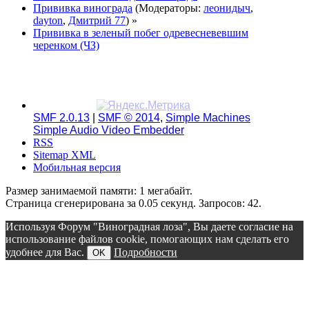
Прививка винограда
(Модераторы:
леонидыч
,
dayton
,
Дмитрий 77
) »
Прививка в зеленый побег одревесневевшим
черенком (ЧЗ)
SMF 2.0.13
|
SMF © 2014
,
Simple Machines
Simple Audio Video Embedder
RSS
Sitemap XML
Мобильная версия
Размер занимаемой памяти: 1 мегабайт.
Страница сгенерирована за 0.05 секунд. Запросов: 42.
Используя Форум "Виноградная лоза", Вы даете согласие на
использование файлов cookie, помогающих нам сделать его
удобнее для Вас.
Подробности
OK