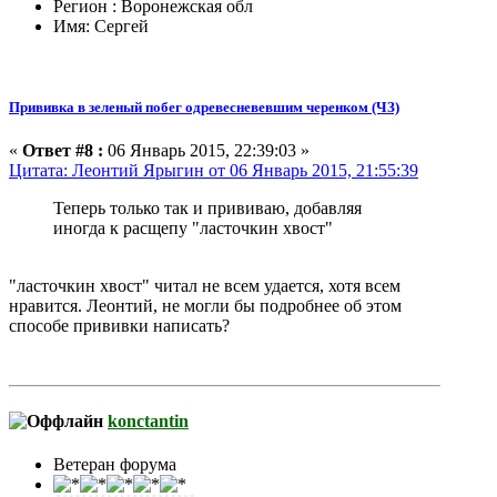
Регион : Воронежская обл
Имя: Сергей
Прививка в зеленый побег одревесневевшим черенком (ЧЗ)
«
Ответ #8 :
06 Январь 2015, 22:39:03 »
Цитата: Леонтий Ярыгин от 06 Январь 2015, 21:55:39
Теперь только так и прививаю, добавляя
иногда к расщепу "ласточкин хвост"
"ласточкин хвост" читал не всем удается, хотя всем
нравится. Леонтий, не могли бы подробнее об этом
способе прививки написать?
konctantin
Ветеран форума