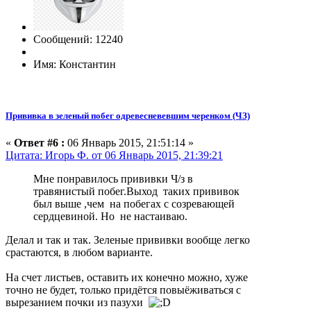
Сообщений: 12240
Имя: Константин
Прививка в зеленый побег одревесневевшим черенком (ЧЗ)
«
Ответ #6 :
06 Январь 2015, 21:51:14 »
Цитата: Игорь Ф. от 06 Январь 2015, 21:39:21
Мне понравилось прививки Ч/з в
травянистый побег.Выход таких прививок
был выше ,чем на побегах с созревающей
сердцевиной. Но не настаиваю.
Делал и так и так. Зеленые прививки вообще легко
срастаются, в любом варианте.
На счет листьев, оставить их конечно можно, хуже
точно не будет, только придётся повыёживаться с
вырезанием почки из пазухи