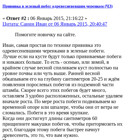
Прививка в зеленый побег одревесневевшим черенком (ЧЗ)
«
Ответ #2 :
06 Январь 2015, 21:16:22 »
Цитата: Санин Иван от 06 Январь 2015, 20:40:47
Помогите новичку на сайте.
Иван, самая простая по технике прививка это
одревесеневшими черенками в зеленые побеги.
Лучше если на кусте будут только прививаемые побеги
и никаких больше. То есть - осенью, или зимой, в
крайнем случае весной спиливаем куст полностью на
уровне почвы или чуть выше. Ранней весной
обкапываем его на глубину сантиметров 20-25 и ждём
появления порослевых побегов из подземной части
штамба. Скорее всего этих побегов будет много,
оставляем 3 удобно расположенных, остальные удаляем
вначале роста. По мере роста побеги подвязываем ко
временной опоре или шпалере, чтобы они от ветра не
сломались. Побеги в это время хрупкие.
Когда они достигнут длины сантиметров 60
прищипните макушки побегов, чтобы притормозить их
рост, благодаря этому побеги быстрее начнут
древесенеть, это то, что вам нужно.