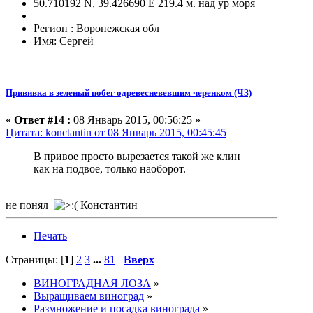
50.710192 N, 39.426690 E 219.4 м. над ур моря
Регион : Воронежская обл
Имя: Сергей
Прививка в зеленый побег одревесневевшим черенком (ЧЗ)
«
Ответ #14 :
08 Январь 2015, 00:56:25 »
Цитата: konctantin от 08 Январь 2015, 00:45:45
В привое просто вырезается такой же клин
как на подвое, только наоборот.
не понял
Константин
Печать
Страницы: [
1
]
2
3
...
81
Вверх
ВИНОГРАДНАЯ ЛОЗА
»
Выращиваем виноград
»
Размножение и посадка винограда
»