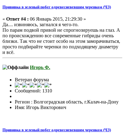
Прививка в зеленый побег одревесневевшим черенком (ЧЗ)
«
Ответ #4 :
06 Январь 2015, 21:29:30 »
Да.... извиняюсь, загнался я чего-то.
По парам подвой привой не спрогнозируешь на глаз. А
по происхождению все современные гибриды очень
близки. Так что не стоит особо на этом заморачиваться,
просто подбирайте черенки по подходящему диаметру
и всё.
Игорь Ф.
Ветеран форума
Сообщений: 1310
Регион : Волгоградская область, г.Калач-на-Дону
Имя: Игорь Викторович
Прививка в зеленый побег одревесневевшим черенком (ЧЗ)