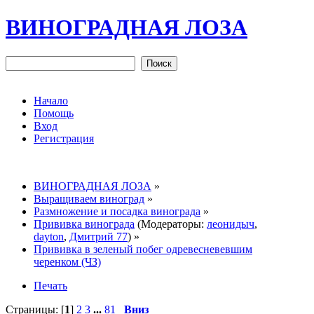
ВИНОГРАДНАЯ ЛОЗА
Начало
Помощь
Вход
Регистрация
ВИНОГРАДНАЯ ЛОЗА
»
Выращиваем виноград
»
Размножение и посадка винограда
»
Прививка винограда
(Модераторы:
леонидыч
,
dayton
,
Дмитрий 77
) »
Прививка в зеленый побег одревесневевшим
черенком (ЧЗ)
Печать
Страницы: [
1
]
2
3
...
81
Вниз