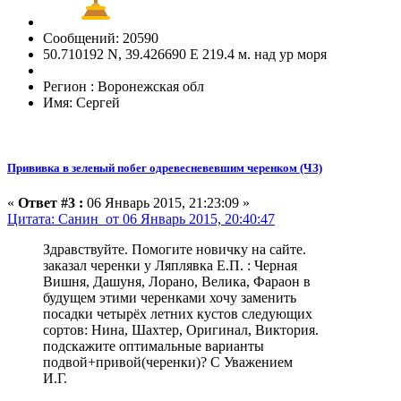
Сообщений: 20590
50.710192 N, 39.426690 E 219.4 м. над ур моря
Регион : Воронежская обл
Имя: Сергей
Прививка в зеленый побег одревесневевшим черенком (ЧЗ)
«
Ответ #3 :
06 Январь 2015, 21:23:09 »
Цитата: Санин от 06 Январь 2015, 20:40:47
Здравствуйте. Помогите новичку на сайте.
заказал черенки у Ляплявка Е.П. : Черная
Вишня, Дашуня, Лорано, Велика, Фараон в
будущем этими черенками хочу заменить
посадки четырёх летних кустов следующих
сортов: Нина, Шахтер, Оригинал, Виктория.
подскажите оптимальные варианты
подвой+привой(черенки)? С Уважением
И.Г.