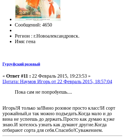
Сообщений: 4650
Регион : г.Новоалександровск.
Имя: гена
Гурзуфский розовый
«
Ответ #11 :
22 Февраль 2015, 19:23:53 »
Цитата: Наумов Игорь от 22 Февраль 2015, 18:57:04
Пока сам не попробуешь....
Игорь!Я только за!Вино розовое просто класс!И сорт
урожайный,и так можно подъедать.Когда мало и до
вина не успеешь до держать.Просто как думаю я,уже
знаю.И хотелось узнать как думают другие.Когда
отбирают сорта для себя.Спасибо!Суважением.