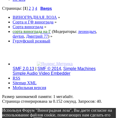
Страницы: [
1
]
2
3
4
Вверх
ВИНОГРАДНАЯ ЛОЗА
»
Сорта и ГФ винограда
»
Сорта винограда
»
сорта винограда на Г
(Модераторы:
леонидыч
,
dayton
,
Дмитрий 77
) »
Гурзуфский розовый
SMF 2.0.13
|
SMF © 2014
,
Simple Machines
Simple Audio Video Embedder
RSS
Sitemap XML
Мобильная версия
Размер занимаемой памяти: 1 мегабайт.
Страница сгенерирована за 0.152 секунд. Запросов: 40.
Используя Форум "Виноградная лоза", Вы даете согласие на
использование файлов cookie, помогающих нам сделать его