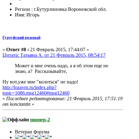
Регион : г.Бутурлиновка Воронежской обл.
Имя: Игорь
Гурзуфский розовый
«
Ответ #8 :
21 Февраль 2015, 17:44:07 »
Цитата: Татьяна А. от 21 Февраль 2015, 08:54:17
Может и мне очень надо, а я об этом еще не
знаю, а? Рассказывайте,
Ну вот,уже мне "колоться" не надо!
http://lozavrn.ru/index.php?
topic=1086.msg12460#msg12460
«
Последнее редактирование: 21 Февраль 2015, 17:51:19
от konctantin
»
пионер-2
Ветеран форума