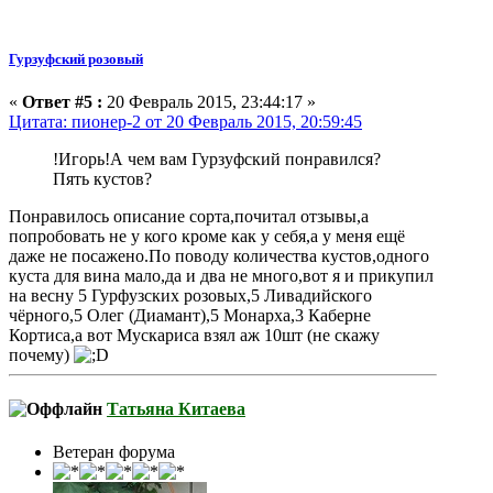
Гурзуфский розовый
«
Ответ #5 :
20 Февраль 2015, 23:44:17 »
Цитата: пионер-2 от 20 Февраль 2015, 20:59:45
!Игорь!А чем вам Гурзуфский понравился?
Пять кустов?
Понравилось описание сорта,почитал отзывы,а
попробовать не у кого кроме как у себя,а у меня ещё
даже не посажено.По поводу количества кустов,одного
куста для вина мало,да и два не много,вот я и прикупил
на весну 5 Гурфузских розовых,5 Ливадийского
чёрного,5 Олег (Диамант),5 Монарха,3 Каберне
Кортиса,а вот Мускариса взял аж 10шт (не скажу
почему)
Татьяна Китаева
Ветеран форума