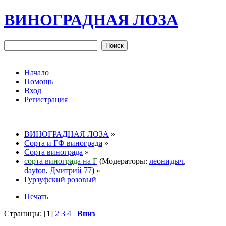
ВИНОГРАДНАЯ ЛОЗА
Начало
Помощь
Вход
Регистрация
ВИНОГРАДНАЯ ЛОЗА
»
Сорта и ГФ винограда
»
Сорта винограда
»
сорта винограда на Г
(Модераторы:
леонидыч
,
dayton
,
Дмитрий 77
) »
Гурзуфский розовый
Печать
Страницы: [
1
]
2
3
4
Вниз