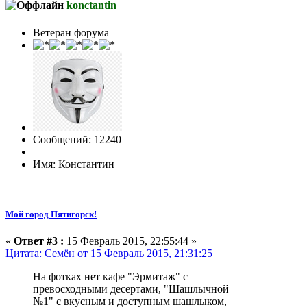
konctantin
Ветеран форума
Сообщений: 12240
Имя: Константин
Мой город Пятигорск!
«
Ответ #3 :
15 Февраль 2015, 22:55:44 »
Цитата: Семён от 15 Февраль 2015, 21:31:25
На фотках нет кафе "Эрмитаж" с
превосходными десертами, "Шашлычной
№1" с вкусным и доступным шашлыком,