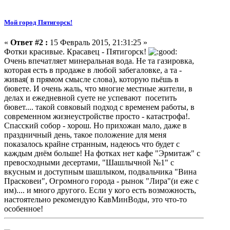
Мой город Пятигорск!
«
Ответ #2 :
15 Февраль 2015, 21:31:25 »
Фотки красивые. Красавец - Пятигорск!
Очень впечатляет минеральная вода. Не та газировка,
которая есть в продаже в любой забегаловке, а та -
живая( в прямом смысле слова), которую пьёшь в
бювете. И очень жаль, что многие местные жители, в
делах и ежедневной суете не успевают посетить
бювет.... такой совковый подход с временем работы, в
современном жизнеустройстве просто - катастрофа!.
Спасский собор - хорош. Но прихожан мало, даже в
праздничный день, такое положение для меня
показалось крайне странным, надеюсь что будет с
каждым днём больше! На фотках нет кафе "Эрмитаж" с
превосходными десертами, "Шашлычной №1" с
вкусным и доступным шашлыком, подвальчика "Вина
Прасковеи", Огромного города - рынок "Лира"(и еже с
им).... и много другого. Если у кого есть возможность,
настоятельно рекомендую КавМинВоды, это что-то
особенное!