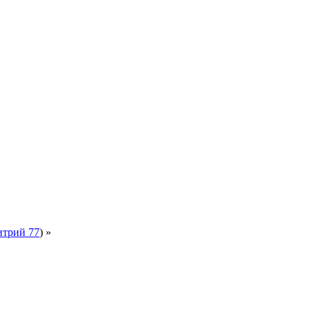
трий 77
) »