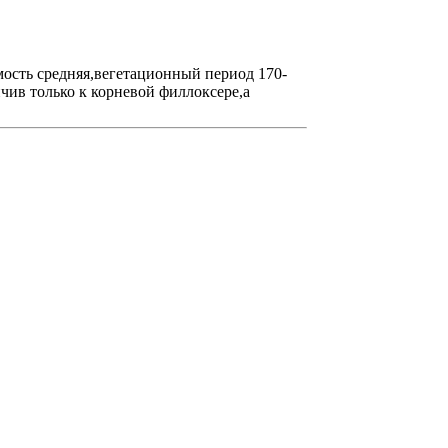
ость средняя,вегетационный период 170-
чив только к корневой филлоксере,а