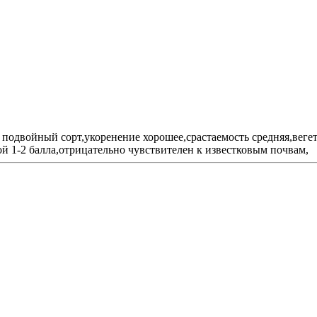
одвойный сорт,укоренение хорошее,срастаемость средняя,веге
ой 1-2 балла,отрицательно чувствителен к известковым почвам,