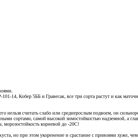
воями.
01-14, Кобер 5ББ и Гравесак, все три сорта растут и как маточн
го нельзя считать слабо или среднерослым подвоем, он сильноро
ными сортами, самой высокой зимостойкостью надземной, а гла
, морозостойкость корневой до -20С!
ста, но при этом укоренение и срастание с привоями хуже, чем