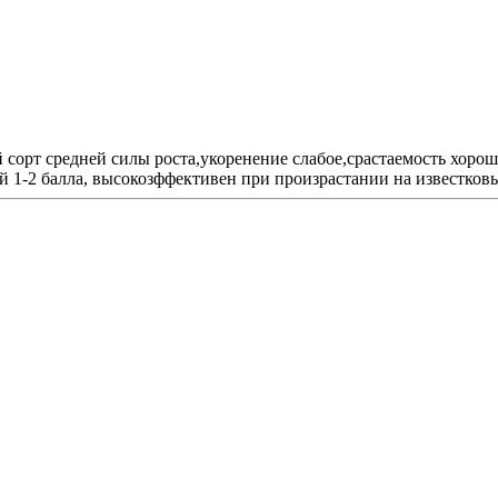
орт средней силы роста,укоренение слабое,срастаемость хорош
ой 1-2 балла, высокозффективен при произрастании на известков