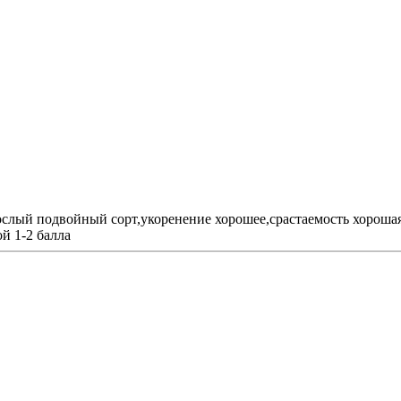
слый подвойный сорт,укоренение хорошее,срастаемость хороша
й 1-2 балла