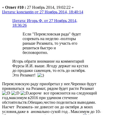
«
Ответ #10 :
27 Ноябрь 2014, 19:02:22 »
Цитата: konctantin от 27 Ноябрь 2014, 18:40:14
Цитата: Игорь Ф. от 27 Ноябрь 2014,
18:36:26
Если "Переясловская рада" будет
созревать на неделю -полторы
раньше Ризамата, то участь его
решиться быстро и
бесповоротно.
Игорь обрати внимание на комментарий
Фурсы И.И. выше. Ягоду держат на кустах
до продажи саженцев, то есть до октября.
Это Ризамат!
Переясловскую раду приобретал у нее.Черенки будут
прививаться на Ризамат, рядом будет расти Ризамат
,короче все прояснится на следующий
год,максимум в2016 при удачном стечение
обстоятельств.Обещаю,честно поделиться выводами.
Насчет Ризамата- не довесит он до октября ,в моих
условия,даже в аномально сухой год . Максимум до 10-