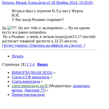
Цитата: Рясков Александр от 28 Ноябрь 2014, 15:35:03
Игорь,я брал у агроном Н.Л,а она у Фурсы
И.И.
У Вас когда Ризамат созревает?
Да
. Ну вот тебе и эксперемент..... Ну на одном
кусту все равно попробую.
Ну а Ризамат у меня, в легком недогрузе(15-17 кистей)
достигает товарной зрелости к 22-25 августа.
[ Будет удалено. Отвечать на оффтоп не следует ]
Печать
Страницы: [
1
]
2
3
4
Вверх
ВИНОГРАДНАЯ ЛОЗА
»
Сорта и ГФ винограда
»
Сорта винограда
»
сорта винограда на П
(Модераторы:
леонидыч
,
dayton
,
Дмитрий 77
) »
Переясловская рада