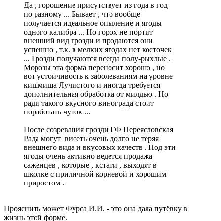
Да , горошение присутствует из года в год
по разному ... Бывает , что вообще
получается идеальное опыление и ягоды
одного калибра ... Но горох не портит
внешний вид грозди и продаются они
успешно , т.к. в мелких ягодах нет косточек
... Грозди получаются всегда полу-рыхлые .
Морозы эта форма переносит хорошо , но
вот устойчивость к заболеваниям на уровне
кишмиша Лучистого и иногда требуется
дополнительная обработка от милдью . Но
ради такого вкусного винограда стоит
поработать чуток ...
После созревания грозди ГФ Переясловская
Рада могут висеть очень долго не теряя
внешнего вида и вкусовых качеств . Под эти
ягоды очень активно ведется продажа
саженцев , которые , кстати , выходят в
школке с приличной корневой и хорошим
приростом .
Прояснить может Фурса И.И. - это она дала путёвку в
жизнь этой форме.