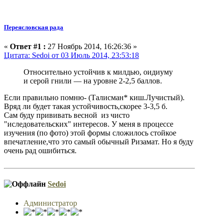
Переясловская рада
«
Ответ #1 :
27 Ноябрь 2014, 16:26:36 »
Цитата: Sedoi от 03 Июль 2014, 23:53:18
Относительно устойчив к милдью, оидиуму
и серой гнили — на уровне 2-2,5 баллов.
Если правильно помню- (Талисман* киш.Лучистый).
Вряд ли будет такая устойчивость,скорее 3-3,5 б.
Сам буду прививать весной из чисто
"иследовательских" интересов. У меня в процессе
изучения (по фото) этой формы сложилось стойкое
впечатление,что это самый обычный Ризамат. Но я буду
очень рад ошибиться.
Sedoi
Администратор