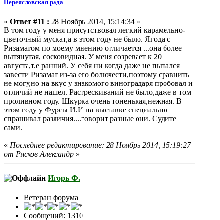
Переясловская рада
«
Ответ #11 :
28 Ноябрь 2014, 15:14:34 »
В том году у меня присутствовал легкий карамельно-
цветочный мускат,а в этом году не было. Ягода с
Ризаматом по моему мнению отличается ...она более
вытянутая, сосковидная. У меня созревает к 20
августа,т.е ранний. У себя ни когда даже не пытался
завести Ризамат из-за его болючести,поэтому сравнить
не могу,но на вкус у знакомого виноградаря пробовал и
отличий не нашел. Растрескиваний не было,даже в том
проливном году. Шкурка очень тоненькая,нежная. В
этом году у Фурсы И.И на выставке специально
спрашивал различия....говорит разные они. Судите
сами.
«
Последнее редактирование: 28 Ноябрь 2014, 15:19:27
от Рясков Александр
»
Игорь Ф.
Ветеран форума
Сообщений: 1310