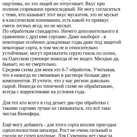
ощутимы, но это людей не отпугивает. Вкус при
полном созревании превосходный. Не могу согласиться
с теми, кто называет этот вкус мускатом, это не мускат
в классическом понимании, есть какой-то привкус
смеси лесных ягод, но не мускат.
По обработкам стандартно. Ничего дополнительного в
сравнении с другими сортами. Даже наоборот - в
некоторые особенно дождливые годы даже под защитой
некоторые сорта, в том числе и относительно
устойчивые, могут прихватить серую гниль по осени,
на Одесском сувенире никогда её не видел. Милдью да,
бывает, но не смертельно.
Средняя схема для меня это 6-7 обработок. Учитывая,
что я никогда не смешиваю в растворе больше двух
компонентов. И учтите, что у нас регион довольно
сырой. Никогда по типичной схеме не обрабатываю,
всегда с коррективами на условия года.
Для тех кто всего в год делает две-три обработки с
такими сортами лучше не связываться, это всё таки
чистая Винифера.
Ещё могу добавить - для этого сорта вполне пригодна
одноплоскостная шпалера. Рост не очень сильный и
грозди не супер крупные. Для Сувенира нет смысла