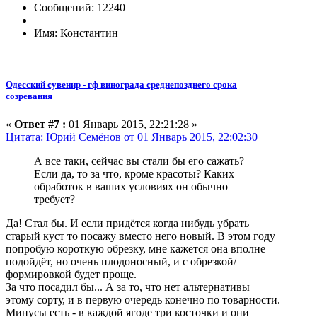
Сообщений: 12240
Имя: Константин
Одесский сувенир - гф винограда среднепозднего срока
созревания
«
Ответ #7 :
01 Январь 2015, 22:21:28 »
Цитата: Юрий Семёнов от 01 Январь 2015, 22:02:30
А все таки, сейчас вы стали бы его сажать?
Если да, то за что, кроме красоты? Каких
обработок в ваших условиях он обычно
требует?
Да! Стал бы. И если придётся когда нибудь убрать
старый куст то посажу вместо него новый. В этом году
попробую короткую обрезку, мне кажется она вполне
подойдёт, но очень плодоносный, и с обрезкой/
формировкой будет проще.
За что посадил бы... А за то, что нет альтернативы
этому сорту, и в первую очередь конечно по товарности.
Минусы есть - в каждой ягоде три косточки и они