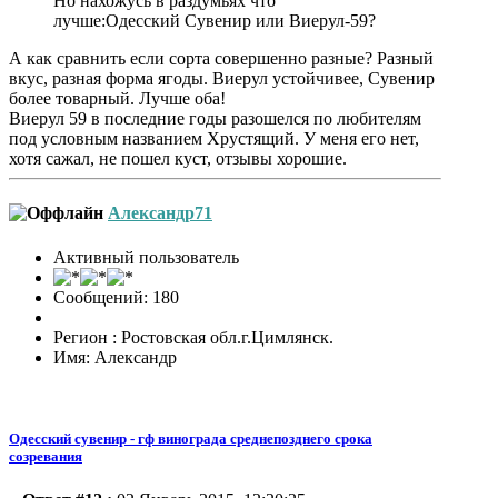
Но нахожусь в раздумьях что
лучше:Одесский Сувенир или Виерул-59?
А как сравнить если сорта совершенно разные? Разный
вкус, разная форма ягоды. Виерул устойчивее, Сувенир
более товарный. Лучше оба!
Виерул 59 в последние годы разошелся по любителям
под условным названием Хрустящий. У меня его нет,
хотя сажал, не пошел куст, отзывы хорошие.
Александр71
Активный пользователь
Сообщений: 180
Регион : Ростовская обл.г.Цимлянск.
Имя: Александр
Одесский сувенир - гф винограда среднепозднего срока
созревания