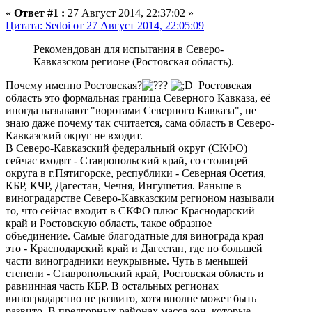
«
Ответ #1 :
27 Август 2014, 22:37:02 »
Цитата: Sedoi от 27 Август 2014, 22:05:09
Рекомендован для испытания в Северо-
Кавказском регионе (Ростовская область).
Почему именно Ростовская?
Ростовская
область это формальная граница Северного Кавказа, её
иногда называют "воротами Северного Кавказа", не
знаю даже почему так считается, сама область в Северо-
Кавказский округ не входит.
В Северо-Кавказский федеральный округ (СКФО)
сейчас входят - Ставропольский край, со столицей
округа в г.Пятигорске, республики - Северная Осетия,
КБР, КЧР, Дагестан, Чечня, Ингушетия. Раньше в
виноградарстве Северо-Кавказским регионом называли
то, что сейчас входит в СКФО плюс Краснодарский
край и Ростовскую область, такое образное
объединение. Самые благодатные для винограда края
это - Краснодарский край и Дагестан, где по большей
части виноградники неукрывные. Чуть в меньшей
степени - Ставропольский край, Ростовская область и
равнинная часть КБР. В остальных регионах
виноградарство не развито, хотя вполне может быть
развито. В предгорных районах масса зон, которые