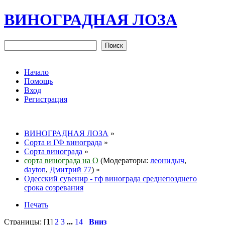
ВИНОГРАДНАЯ ЛОЗА
Начало
Помощь
Вход
Регистрация
ВИНОГРАДНАЯ ЛОЗА
»
Сорта и ГФ винограда
»
Сорта винограда
»
сорта винограда на О
(Модераторы:
леонидыч
,
dayton
,
Дмитрий 77
) »
Одесский сувенир - гф винограда среднепозднего
срока созревания
Печать
Страницы: [
1
]
2
3
...
14
Вниз