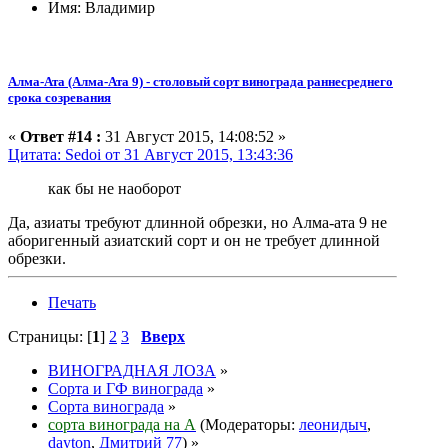
Имя: Владимир
Алма-Ата (Алма-Ата 9) - столовый сорт винограда раннесреднего
срока созревания
«
Ответ #14 :
31 Август 2015, 14:08:52 »
Цитата: Sedoi от 31 Август 2015, 13:43:36
как бы не наоборот
Да, азиаты требуют длинной обрезки, но Алма-ата 9 не
аборигенный азиатский сорт и он не требует длинной
обрезки.
Печать
Страницы: [
1
]
2
3
Вверх
ВИНОГРАДНАЯ ЛОЗА
»
Сорта и ГФ винограда
»
Сорта винограда
»
сорта винограда на А
(Модераторы:
леонидыч
,
dayton
,
Дмитрий 77
) »