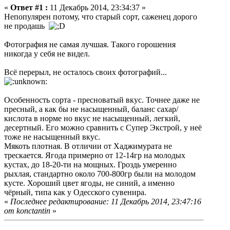
«
Ответ #1 :
11 Декабрь 2014, 23:34:37 »
Непопулярен потому, что старый сорт, саженец дорого
не продашь
Фотография не самая лучшая. Такого горошения
никогда у себя не видел.
Всё перерыл, не осталось своих фотографий...
Особенность сорта - пресноватый вкус. Точнее даже не
пресный, а как бы не насыщенный, баланс сахар/
кислота в норме но вкус не насыщенный, легкий,
десертный. Его можно сравнить с Супер Экстрой, у неё
тоже не насыщенный вкус.
Мякоть плотная. В отличии от Хаджимурата не
трескается. Ягода примерно от 12-14гр на молодых
кустах, до 18-20-ти на мощных. Гроздь умеренно
рыхлая, стандартно около 700-800гр были на молодом
кусте. Хороший цвет ягоды, не синий, а именно
чёрный, типа как у Одесского сувенира.
«
Последнее редактирование: 11 Декабрь 2014, 23:47:16
от konctantin
»