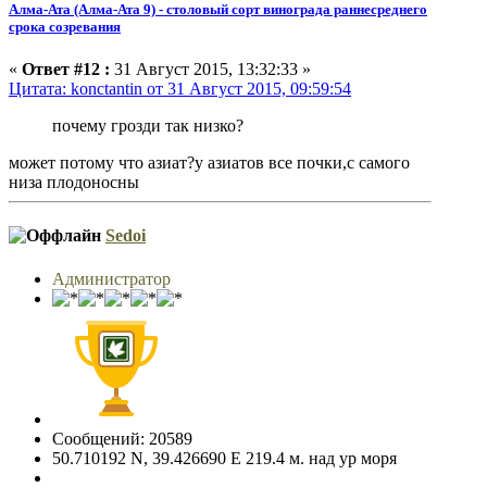
Алма-Ата (Алма-Ата 9) - столовый сорт винограда раннесреднего
срока созревания
«
Ответ #12 :
31 Август 2015, 13:32:33 »
Цитата: konctantin от 31 Август 2015, 09:59:54
почему грозди так низко?
может потому что азиат?у азиатов все почки,с самого
низа плодоносны
Sedoi
Администратор
Сообщений: 20589
50.710192 N, 39.426690 E 219.4 м. над ур моря