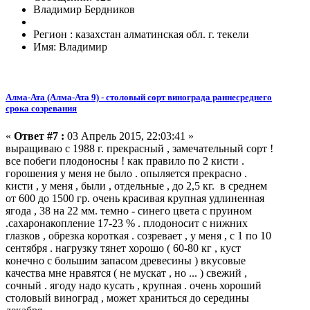
Владимир Бердников
Регион : казахстан алматинская обл. г. текели
Имя: Владимир
Алма-Ата (Алма-Ата 9) - столовый сорт винограда раннесреднего
срока созревания
«
Ответ #7 :
03 Апрель 2015, 22:03:41 »
выращиваю с 1988 г. прекрасный , замечательный сорт !
все побеги плодоносны ! как правило по 2 кисти .
горошения у меня не было . опыляется прекрасно .
кисти , у меня , были , отдельные , до 2,5 кг. в среднем
от 600 до 1500 гр. очень красивая крупная удлиненная
ягода , 38 на 22 мм. темно - синего цвета с пруином
.сахаронакопление 17-23 % . плодоносит с нижних
глазков , обрезка короткая . созревает , у меня , с 1 по 10
сентября . нагрузку тянет хорошо ( 60-80 кг , куст
конечно с большим запасом древесины ) вкусовые
качества мне нравятся ( не мускат , но ... ) свежий ,
сочный . ягоду надо кусать , крупная . очень хороший
столовый виноград , может храниться до середины