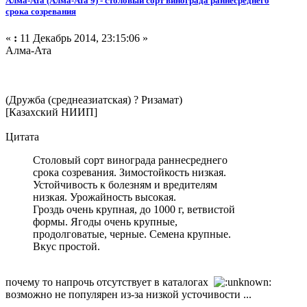
Алма-Ата (Алма-Ата 9) - столовый сорт винограда раннесреднего
срока созревания
«
:
11 Декабрь 2014, 23:15:06 »
Алма-Ата
(Дружба (среднеазиатская) ? Ризамат)
[Казахский НИИП]
Цитата
Столовый сорт винограда раннесреднего
срока созревания. Зимостойкость низкая.
Устойчивость к болезням и вредителям
низкая. Урожайность высокая.
Гроздь очень крупная, до 1000 г, ветвистой
формы. Ягоды очень крупные,
продолговатые, черные. Семена крупные.
Вкус простой.
почему то напрочь отсутствует в каталогах
возможно не популярен из-за низкой усточивости ...