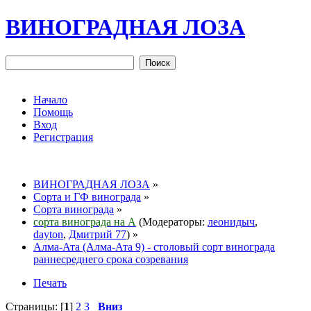
ВИНОГРАДНАЯ ЛОЗА
Начало
Помощь
Вход
Регистрация
ВИНОГРАДНАЯ ЛОЗА
»
Сорта и ГФ винограда
»
Сорта винограда
»
сорта винограда на А
(Модераторы:
леонидыч
,
dayton
,
Дмитрий 77
) »
Алма-Ата (Алма-Ата 9) - столовый сорт винограда
раннесреднего срока созревания
Печать
Страницы: [
1
]
2
3
Вниз