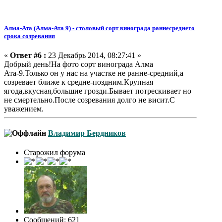
Алма-Ата (Алма-Ата 9) - столовый сорт винограда раннесреднего
срока созревания
«
Ответ #6 :
23 Декабрь 2014, 08:27:41 »
Добрый день!На фото сорт винограда Алма
Ата-9.Только он у нас на участке не ранне-средний,а
созревает ближе к средне-поздним.Крупная
ягода,вкусная,большие грозди.Бывает потрескивает но
не смертельно.После созревания долго не висит.С
уважением.
Владимир Бердников
Старожил форума
Сообщений: 621