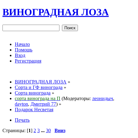
ВИНОГРАДНАЯ ЛОЗА
Начало
Помощь
Вход
Регистрация
ВИНОГРАДНАЯ ЛОЗА
»
Сорта и ГФ винограда
»
Сорта винограда
»
сорта винограда на П
(Модераторы:
леонидыч
,
dayton
,
Дмитрий 77
) »
Подарок Несветая
Печать
Страницы: [
1
]
2
3
...
30
Вниз