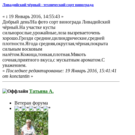
Ливадийский чёрный - технический сорт винограда
«
:
19 Январь 2016, 14:55:43 »
Добрый день!На фото сорт винограда Ливадийский
чёрный.На участке кусты
сильнорослые,урожайные,лоза вызреваеточень
хорошо.Грозди средние,цилиндрические,средней
плотности.Ягода средняя,округлая,чёрная,покрыта
сильным восковым
налётом.Кожица,тонкая,плотная.Мякоть
сочная,приятного вкуса,с мускатным ароматом.С
уважением.
«
Последнее редактирование: 19 Январь 2016, 15:41:41
от konctantin
»
Татьяна А.
Ветеран форума