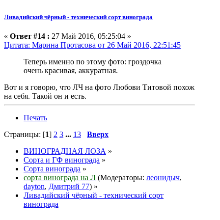
Ливадийский чёрный - технический сорт винограда
«
Ответ #14 :
27 Май 2016, 05:25:04 »
Цитата: Марина Протасова от 26 Май 2016, 22:51:45
Теперь именно по этому фото: гроздочка
очень красивая, аккуратная.
Вот и я говорю, что ЛЧ на фото Любови Титовой похож
на себя. Такой он и есть.
Печать
Страницы: [
1
]
2
3
...
13
Вверх
ВИНОГРАДНАЯ ЛОЗА
»
Сорта и ГФ винограда
»
Сорта винограда
»
сорта винограда на Л
(Модераторы:
леонидыч
,
dayton
,
Дмитрий 77
) »
Ливадийский чёрный - технический сорт
винограда