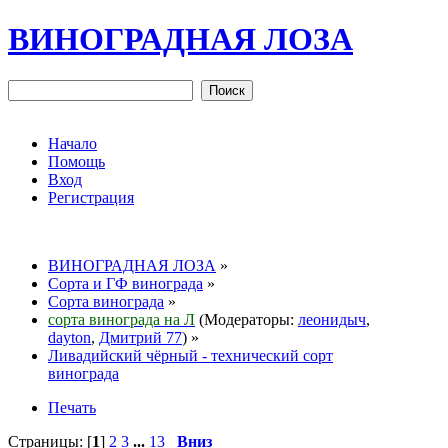
ВИНОГРАДНАЯ ЛОЗА
Начало
Помощь
Вход
Регистрация
ВИНОГРАДНАЯ ЛОЗА
»
Сорта и ГФ винограда
»
Сорта винограда
»
сорта винограда на Л
(Модераторы:
леонидыч
,
dayton
,
Дмитрий 77
) »
Ливадийский чёрный - технический сорт
винограда
Печать
Страницы: [
1
]
2
3
...
13
Вниз