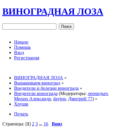
ВИНОГРАДНАЯ ЛОЗА
Начало
Помощь
Вход
Регистрация
ВИНОГРАДНАЯ ЛОЗА
»
Выращиваем виноград
»
Вредители и болезни винограда
»
Вредители винограда
(Модераторы:
леонидыч
,
Михно Александр
,
dayton
,
Дмитрий 77
) »
Хрущи
Печать
Страницы: [
1
]
2
3
...
16
Вниз