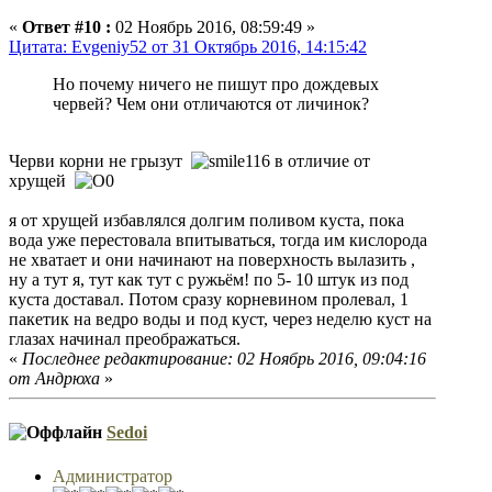
«
Ответ #10 :
02 Ноябрь 2016, 08:59:49 »
Цитата: Evgeniy52 от 31 Октябрь 2016, 14:15:42
Но почему ничего не пишут про дождевых
червей? Чем они отличаются от личинок?
Черви корни не грызут
в отличие от
хрущей
я от хрущей избавлялся долгим поливом куста, пока
вода уже перестовала впитываться, тогда им кислорода
не хватает и они начинают на поверхность вылазить ,
ну а тут я, тут как тут с ружьём! по 5- 10 штук из под
куста доставал. Потом сразу корневином пролевал, 1
пакетик на ведро воды и под куст, через неделю куст на
глазах начинал преображаться.
«
Последнее редактирование: 02 Ноябрь 2016, 09:04:16
от Андрюха
»
Sedoi
Администратор