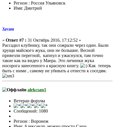
Регион : Россия Ульяновск
Имя: Дмитрий
Хрущи
«
Ответ #7 :
31 Октябрь 2016, 17:12:52 »
Рассадил клубнику, так они сожрали через один. Были
хрущи майского жука, они не большие. Весной
привезли перегной, капнул и ужаснулся, там точно
такие как на видео у Маера. Это личинки жука
носорога занесенного а красную книгу.
Как теперь
быть с ними , самому не убивать а отнести к соседям.
alekcsan1
Ветеран форума
Сообщений: 1080
Регион : Воронеж
Имя: Александр, можно просто Саша.