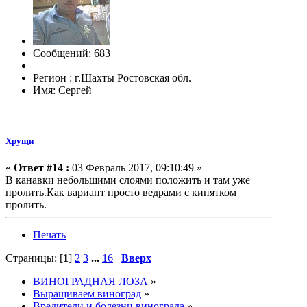
Сообщений: 683
Регион : г.Шахты Ростовская обл.
Имя: Сергей
Хрущи
«
Ответ #14 :
03 Февраль 2017, 09:10:49 »
В канавки небольшими слоями положить и там уже
пролить.Как вариант просто ведрами с кипятком
пролить.
Печать
Страницы: [
1
]
2
3
...
16
Вверх
ВИНОГРАДНАЯ ЛОЗА
»
Выращиваем виноград
»
Вредители и болезни винограда
»